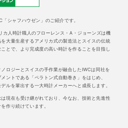
ォ
ッ
チ
C
「シャフハウゼン」のご紹介です。
カ
リカ人時計職人のフローレンス・
ン
A
・ジョーンズは機
パ
品を大量生産するアメリカ式の製造法とスイスの伝統
ニ
むことで、より完成度の高い時計を作ることを目指し
ー)
60&#39;s
クノロジーとスイスの手作業が融合した
IWC
は同社を
AUSEN
SCHAFFHAUSEN
ブメントである「ペラトン式自動巻き」をはじめ、
Cal.853
の
モデルを輩出する一大時計メーカーへと成長します。
数
念は現在も受け継がれており、今なお、技術と先進性
量
を
計を作り続けています。
増
や
す