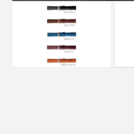
モ
モ
ー
ー
ダ
ダ
ル
ル
で
で
メ
メ
デ
デ
ィ
ィ
ア
ア
(12)
(13)
を
を
開
開
く
く