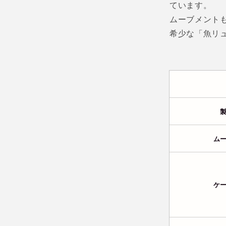
ています。
ムーブメント
希少な「魚リ
ム
ケ