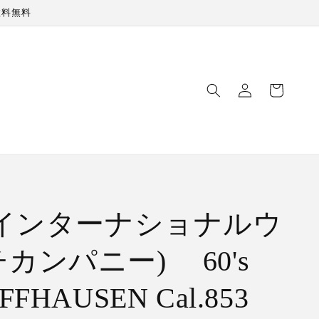
数料無料
ロ
カ
グ
ー
イ
ト
ン
(インターナショナルウ
カンパニー) 60's
FFHAUSEN Cal.853