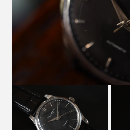
モ
ー
ダ
ル
で
メ
デ
ィ
ア