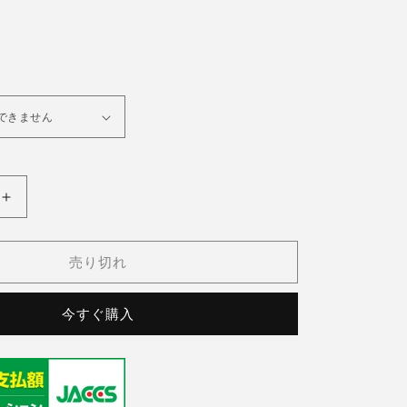
IWC(イ
ン
タ
売り切れ
ー
ナ
今すぐ購入
シ
ョ
ナ
ル
ウ