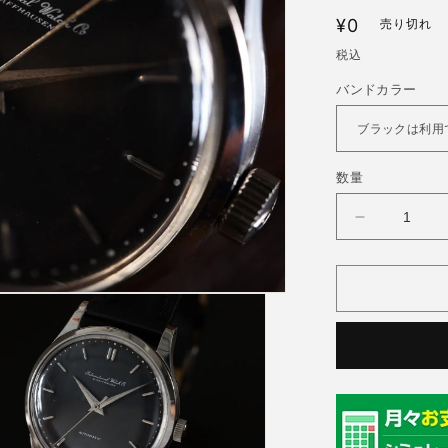
通
¥0
売り切れ
常
税込
価
バンドカラー
格
数量
IWC(イ
ン
タ
ー
ナ
シ
ョ
ナ
ル
ウ