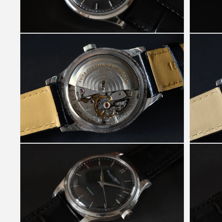
(1)
を
開
く
モ
モ
ー
ー
ダ
ダ
ル
ル
で
で
メ
メ
デ
デ
ィ
ィ
ア
ア
(2)
(3)
を
を
開
開
く
く
モ
モ
ー
ー
ダ
ダ
ル
ル
で
で
メ
メ
デ
デ
ィ
ィ
ア
ア