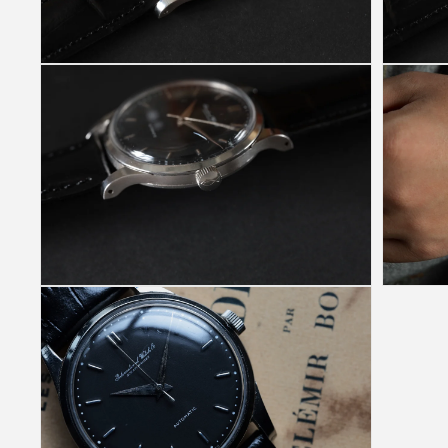
(4)
(5)
を
を
開
開
く
く
モ
モ
ー
ー
ダ
ダ
ル
ル
で
で
メ
メ
デ
デ
ィ
ィ
ア
ア
(6)
(7)
を
を
開
開
く
く
モ
モ
ー
ー
ダ
ダ
ル
ル
で
で
メ
メ
デ
デ
ィ
ィ
ア
ア