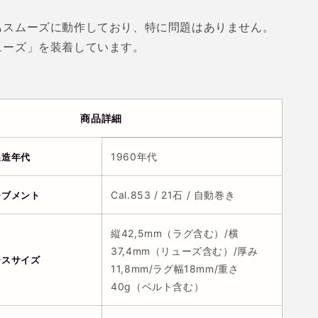
もスムーズに動作しており、特に問題はありません。
ューズ」を装着しています。
商品詳細
1960年代
製造年代
Cal.853 / 21石 / 自動巻き
ーブメント
縦
42,5
mm（ラグ含む）/横
37,4
mm（リューズ含む）/厚み
ースサイズ
11,8
mm/ラグ幅18mm/重さ
40
g（ベルト含む）