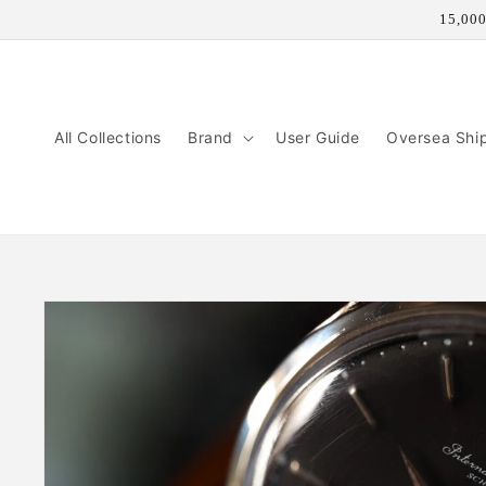
コンテ
15,
ンツに
進む
All Collections
Brand
User Guide
Oversea Shi
商品情
報にス
キップ