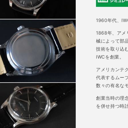
ォ
ッ
チ
1960
年代、
IW
カ
1868
ン
年、アメ
パ
械によって部
ニ
技術を取り込
ー)
IWC
を創業。
60&#39;s
アメリカンテ
SCHAFFH
代表するムー
Cal.853
の
数々の有名な
数
創業当時の理
量
を
を併せ持つ時
減
ら
す