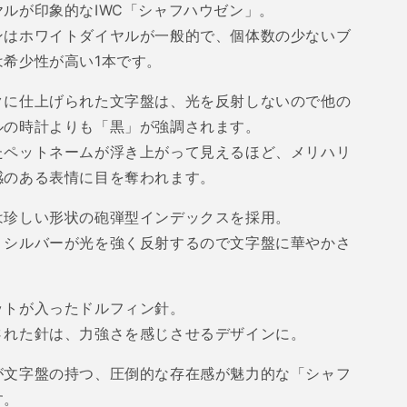
ヤルが印象的な
IWC
「シャフハウゼン」。
ンはホワイトダイヤルが一般的で、個体数の少ないブ
は希少性が高い
1
本です。
クに仕上げられた文字盤は、光を反射しないので他の
ルの時計よりも「黒」が強調されます。
たペットネームが浮き上がって見えるほど、メリハリ
感のある表情に目を奪われます。
は珍しい形状の砲弾型インデックスを採用。
、シルバーが光を強く反射するので文字盤に華やかさ
ットが入ったドルフィン針。
された針は、力強さを感じさせるデザインに。
が文字盤の持つ、圧倒的な存在感が魅力的な「シャフ
す。