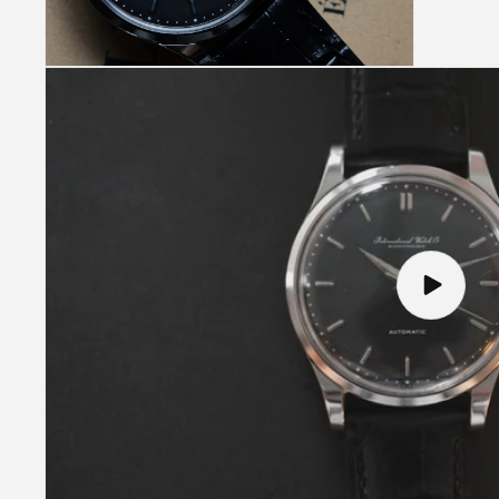
(8)
(9)
を
を
開
開
く
く
モ
ー
ダ
ル
で
メ
デ
ィ
ア
(10)
を
開
ビ
く
デ
オ
を
再
生