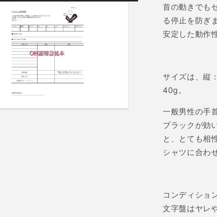
首の動きでも
る停止を防ぎ
安定した動作
サイズは、縦
40g
。
一般男性の手
ブラックが効
と、とても相
シャツに合わ
コンディショ
文字盤はヤレ