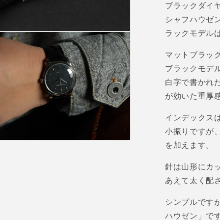
ブラックダイ
シャフハウゼ
ラックモデル
マットブラッ
ブラックモデ
白字で書かれ
が効いた重厚
インデックス
小振りですが
を加えます。
針は山形にカ
あえて太く配
シンプルです
ハウゼン」で