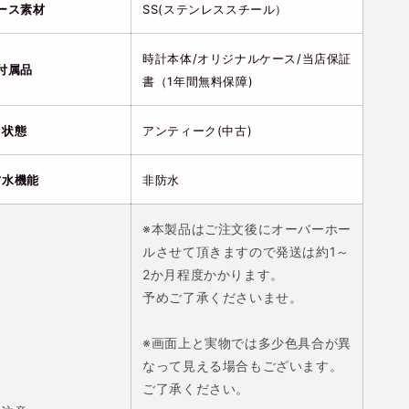
ース素材
SS(ステンレススチール）
時計本体/オリジナルケース/当店保証
付属品
書（1年間無料保障)
状態
アンティーク(中古)
防水機能
非防水
※本製品はご注文後にオーバーホー
ルさせて頂きますので発送は
約1～
2か月程度
かかります。
予めご了承くださいませ。
※画面上と実物では多少色具合が異
なって見える場合もございます。
ご了承ください。