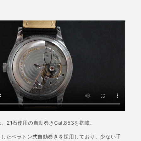
は、
21
石使用の自動巻き
Cal.853
を搭載。
発したペラトン式自動巻きを採用しており、少ない手