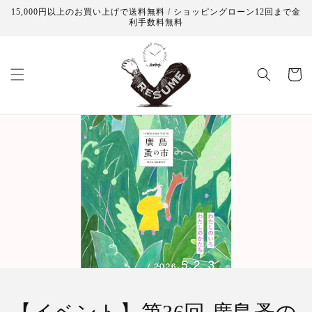
コンテ
15,000円以上のお買い上げで送料無料 / ショッピングローン12回まで金
ンツに
利手数料無料
進む
カ
ー
ト