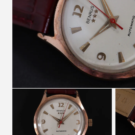
モ
ー
ダ
ル
で
メ
デ
ィ
ア