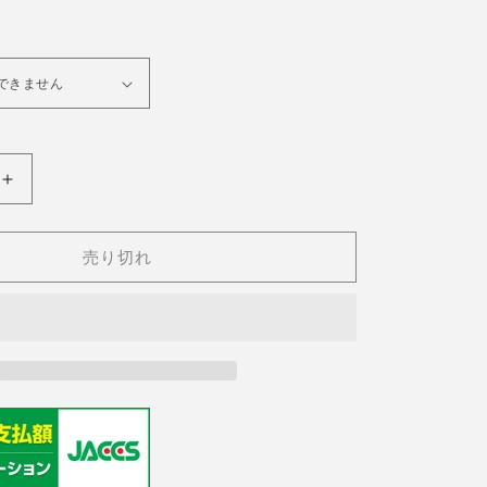
ベ
BENRUS(ベ
ン
ラ
売り切れ
ス)
50&#39;s
Three
Stars
Cal.FE235
の
数
量