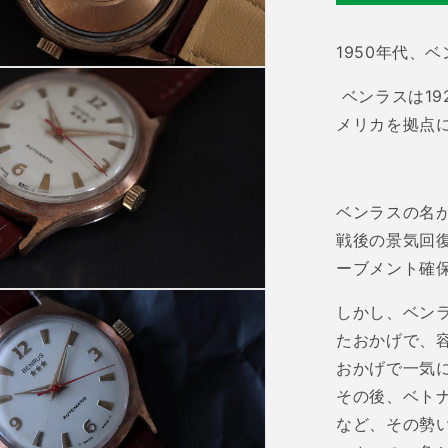
を
減
ら
1950
年代、ベ
す
ベンラスは
19
メリカを拠点
ベンラスの名
戦後の景気回
ーブメント確
しかし、ベン
たおかげで、
おかげで一気
その後、ベト
など、その勢