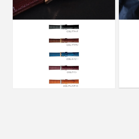
(4)
(5)
を
を
開
開
く
く
モ
モ
ー
ー
ダ
ダ
ル
ル
で
で
メ
メ
デ
デ
ィ
ィ
ア
ア
(6)
(7)
を
を
開
開
く
く
モ
モ
ー
ー
ダ
ダ
ル
ル
で
で
メ
メ
デ
デ
ィ
ィ
ア
ア