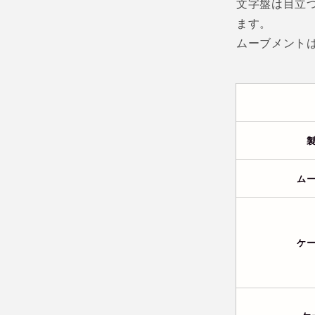
文字盤は目立
ます。
ムーブメント
ム
ケ