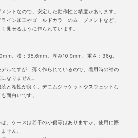
ブメントなので、安定した動作性と精度があります。
アライン加工やゴールドカラーのムーブメントなど、
しく見せるように作られています。
40mm
、横：
35,6mm
、厚み
10,9mm
、重さ：
36g
。
モデルですが、薄く作られているので、着用時の袖の
気になりません。
服装と相性が良く、デニムジャケットやスウェットな
ても面白いです。
ンは、ケースは若干の小傷等はありますが、使用に際
りません。