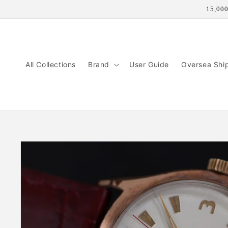
コンテ
15,
ンツに
進む
All Collections
Brand
User Guide
Oversea Shi
商品情
報にス
キップ