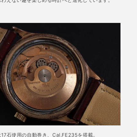
味わえない趣を楽しめる時計へと進化しています。
は
17
石使用の自動巻き、
Cal.FE235
を搭載。