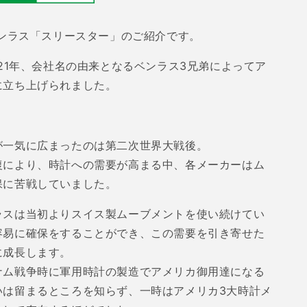
を
増
や
ンラス「スリースター」のご紹介です。
す
21
年、会社名の由来となるベンラス
3
兄弟によってア
に立ち上げられました。
が一気に広まったのは第二次世界大戦後。
復により、時計への需要が高まる中、各メーカーはム
保に苦戦していました。
ラスは当初よりスイス製ムーブメントを使い続けてい
容易に確保をすることができ、この需要を引き寄せた
に成長します。
ナム戦争時に軍用時計の製造でアメリカ御用達になる
いは留まるところを知らず、一時はアメリカ
3
大時計メ