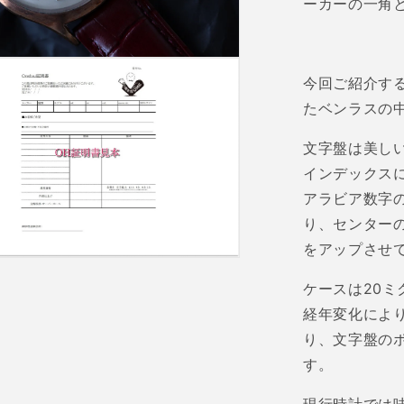
ーカーの一角
今回ご紹介す
たベンラスの
文字盤は美し
インデックス
アラビア数字
り、センター
をアップさせ
ケースは
20
ミ
経年変化によ
り、文字盤の
す。