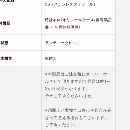
ース素材
SS（ステンレススティール）
時計本体/オリジナルケース/当店保証
付属品
書（1年間無料保障)
状態
アンティーク(中古)
防水機能
非防水
※本製品はご注文後にオーバーホー
ルさせて頂きますので発送は
約1～
2か月程度
かかります。
予めご了承くださいませ。
※画面上と実物では多少色具合が異
なって見える場合もございます。
ご了承ください。