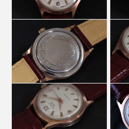
(1)
を
開
く
モ
モ
ー
ー
ダ
ダ
ル
ル
で
で
メ
メ
デ
デ
ィ
ィ
ア
ア
(2)
(3)
を
を
開
開
く
く
モ
モ
ー
ー
ダ
ダ
ル
ル
で
で
メ
メ
デ
デ
ィ
ィ
ア
ア