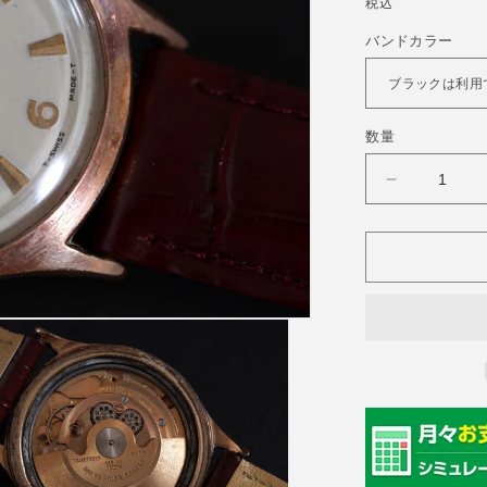
常
税込
価
バンドカラー
格
数量
BENRUS(
ン
ラ
ス)
50&#39;s
Three
Stars
Cal.FE235
の
数
量