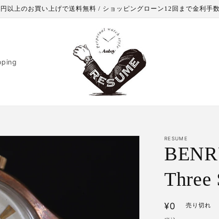
000円以上のお買い上げで送料無料 / ショッピングローン12回まで金利手
pping
RESUME
BENR
Three
通
¥0
売り切れ