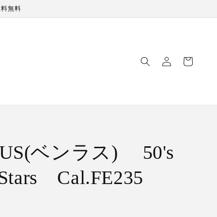
数料無料
ロ
カ
グ
ー
イ
ト
ン
US(ベンラス) 50's
 Stars Cal.FE235