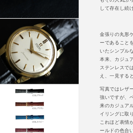
して存在し続
金張りの丸形
ーであること
いたシンプル
本来、カジュ
ステンレスで
え、一見する
写真ではレザ
強いですが、
来のカジュア
イリングに取
これほど表情
ールドの色合