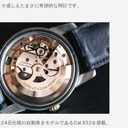
こそ成しえたまさに奇跡的な時計です。
は
24
石仕様の自動巻きモデルである
Cal.552
を搭載。