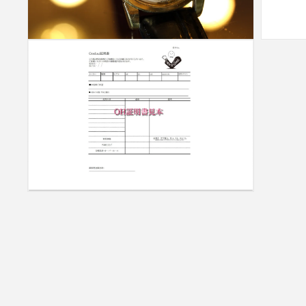
(8)
(9)
を
を
開
開
く
く
モ
モ
ー
ー
ダ
ダ
ル
ル
で
で
メ
メ
デ
デ
ィ
ィ
ア
ア
(10)
(11)
を
を
開
開
く
く
モ
ー
ダ
ル
で
メ
デ
ィ
ア