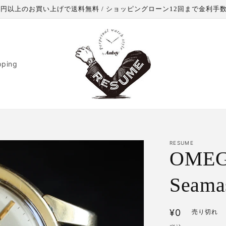
000円以上のお買い上げで送料無料 / ショッピングローン12回まで金利手
pping
RESUME
OMEG
Seamas
通
¥0
売り切れ