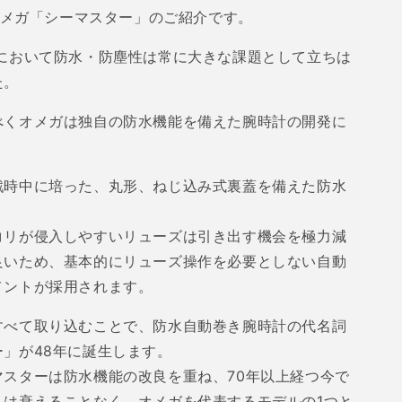
や
メガ「シーマスター」のご紹介です。
す
において防水・防塵性は常に大きな課題として立ちは
た。
べくオメガは独自の防水機能を備えた腕時計の開発に
戦時中に培った、丸形、ねじ込み式裏蓋を備えた防水
。
コリが侵入しやすいリューズは引き出す機会を極力減
良いため、基本的にリューズ操作を必要としない自動
メントが採用されます。
すべて取り込むことで、防水自動巻き腕時計の代名詞
ー」が
48
年に誕生します。
マスターは防水機能の改良を重ね、
70
年以上経つ今で
りは衰えることなく、オメガを代表するモデルの
1
つと