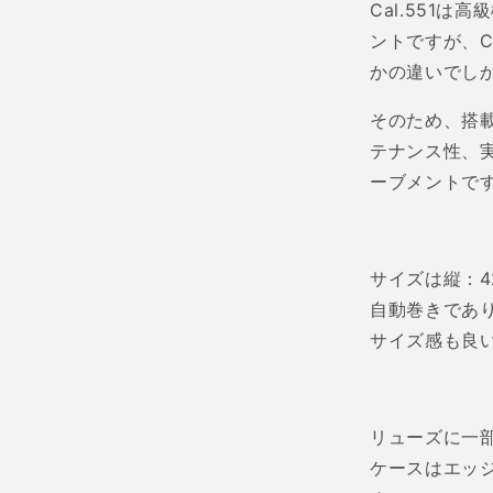
Cal.551
は高級
ントですが、
C
かの違いでし
そのため、搭
テナンス性、
ーブメントで
サイズは縦：
4
自動巻きであ
サイズ感も良
リューズに一
ケースはエッ