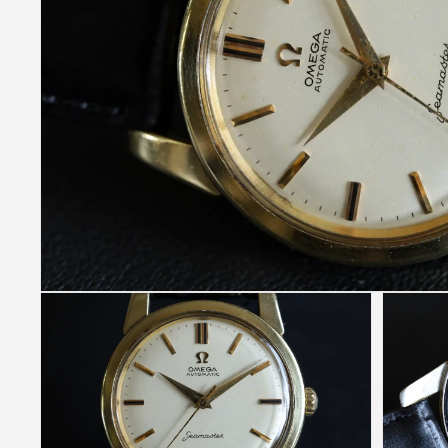
モ
ー
ダ
ル
で
メ
デ
ィ
ア