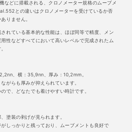
機などに搭載される、クロノメーター規格のムーブメ
al.552
との違いはクロノメーターを受けているか否
かありません。
載されている基本的な性能は、ほぼ同等で精度、メン
実用性などすべてにおいて高いレベルで完成されたム
す。
2,2nn
、横：
35,9nn
、厚み：
10,2mm
。
りながらも厚みが抑えられています。
いので、どなたでも着けやすい時計です。
部、塗装の剥げが見られます。
ジがしっかりと残っており、ムーブメントも良好で