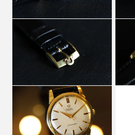
(4)
(5)
を
を
開
開
く
く
モ
モ
ー
ー
ダ
ダ
ル
ル
で
で
メ
メ
デ
デ
ィ
ィ
ア
ア
(6)
(7)
を
を
開
開
く
く
モ
モ
ー
ー
ダ
ダ
ル
ル
で
で
メ
メ
デ
デ
ィ
ィ
ア
ア