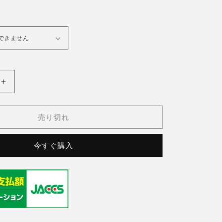
オ
OMEGA(オ
メ
ガ)
売り切れ
60&#39;s
Seamaster
今すぐ購入
Cal.552
の
数
量
を
増