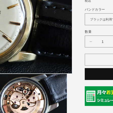
常
税込
価
バンドカラー
格
数量
OMEGA(
メ
ガ)
60&#39;s
Seamaster
Cal.552
の
数
量
を
減