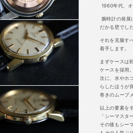
ら
1960
年代、オ
す
腕時計の発展
だかる壁でし
それを克服す
着手します。
まずケースは
ケースを採用
次に、水やホ
らしたほうが
巻きのムーブ
以上の要素を
「シーマスタ
その後もシー
もその人気ぶ