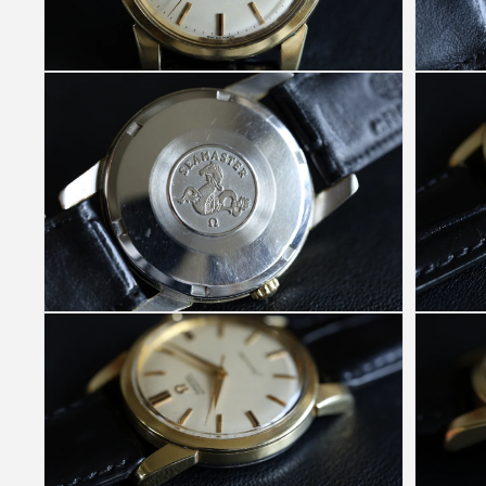
(1)
を
開
く
モ
モ
ー
ー
ダ
ダ
ル
ル
で
で
メ
メ
デ
デ
ィ
ィ
ア
ア
(2)
(3)
を
を
開
開
く
く
モ
モ
ー
ー
ダ
ダ
ル
ル
で
で
メ
メ
デ
デ
ィ
ィ
ア
ア