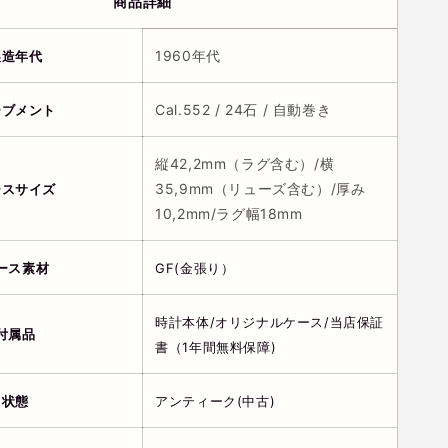
商品詳細
1960年代
製造年代
Cal.552 / 24石 / 自動巻き
ーブメント
縦42,2mm（ラグ含む）/横
35,9mm（リューズ含む）/厚み
ースサイズ
10,2mm/ラグ幅18mm
ース素材
GF(金張り）
時計本体/オリジナルケース/当店保証
付属品
書（1年間無料保障)
状態
アンティーク(中古)