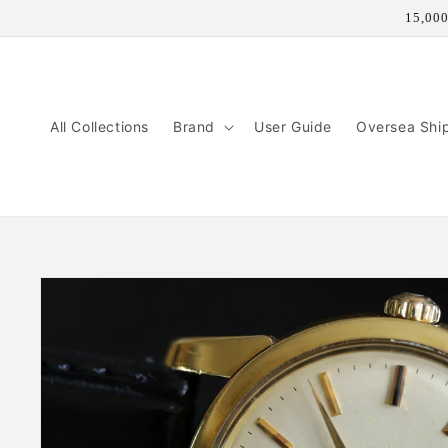
コンテ
15,
ンツに
進む
All Collections
Brand
User Guide
Oversea Shi
商品情
報にス
キップ