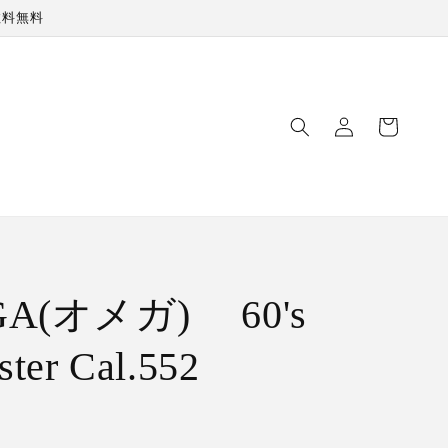
数料無料
ロ
カ
グ
ー
イ
ト
ン
A(オメガ) 60's
ter Cal.552