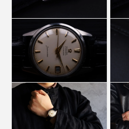
(4)
(5)
を
を
開
開
く
く
モ
モ
ー
ー
ダ
ダ
ル
ル
で
で
メ
メ
デ
デ
ィ
ィ
ア
ア
(6)
(7)
を
を
開
開
く
く
モ
モ
ー
ー
ダ
ダ
ル
ル
で
で
メ
メ
デ
デ
ィ
ィ
ア
ア