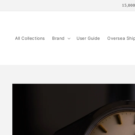
コンテ
15,
ンツに
進む
All Collections
Brand
User Guide
Oversea Shi
商品情
報にス
キップ