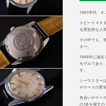
減
ら
1960
年代、オ
す
スピードマス
る歴史的な人
その中でも、
ター。
1948
年に誕生
モデルであり
す。
シーマスター
やケースの変
色合いやケー
の
1
本を探すの