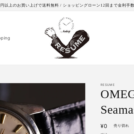
000円以上のお買い上げで送料無料 / ショッピングローン12回まで金利手
pping
RESUME
OMEG
Seama
通
¥0
売り切れ