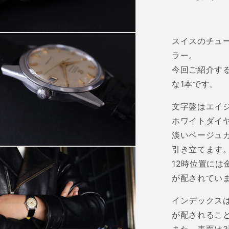
スイスのチュ
ラー。
今回ご紹介す
な
1
本です。
文字盤はエイ
ホワイトダイ
淡いベージュ
引き立てます
12
時位置には
が配されてい
インデックス
が配されるこ