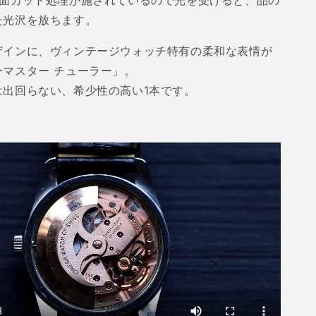
面カット処理が施されているので光を受けると、品の
た光沢を放ちます。
ザインに、ヴィンテージウォッチ特有の柔和な表情が
ーマスター チューラー」。
は出回らない、希少性の高い
1
本です。