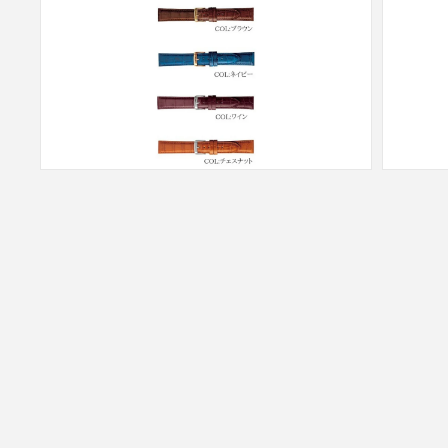
モ
モ
ー
ー
ダ
ダ
ル
ル
で
で
メ
メ
デ
デ
ィ
ィ
ア
ア
(14)
(15)
を
を
開
開
く
く