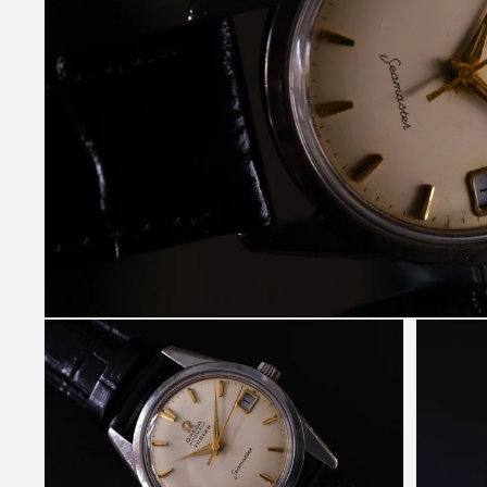
モ
ー
ダ
ル
で
メ
デ
ィ
ア