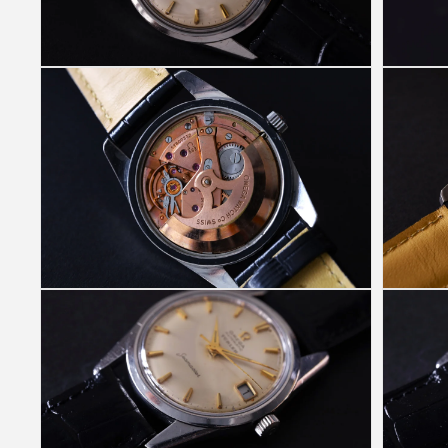
(1)
を
開
く
モ
モ
ー
ー
ダ
ダ
ル
ル
で
で
メ
メ
デ
デ
ィ
ィ
ア
ア
(2)
(3)
を
を
開
開
く
く
モ
モ
ー
ー
ダ
ダ
ル
ル
で
で
メ
メ
デ
デ
ィ
ィ
ア
ア