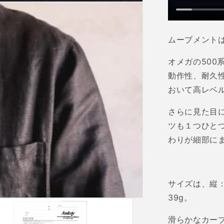
ムーブメント
オメガの
500
動作性、耐久
おいて高レベ
さらに見た目
ツも１つひと
わりが細部に
サイズは、縦
39g
。
滑らかなカー