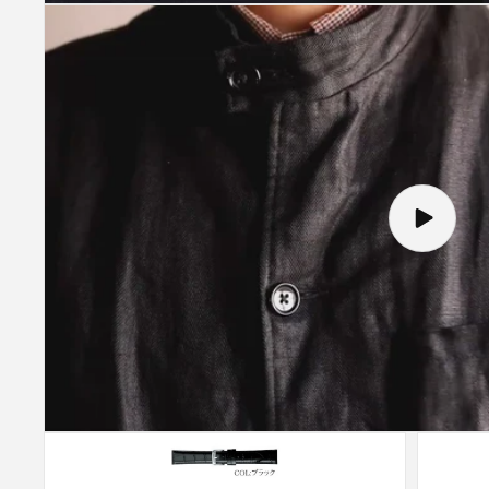
ビ
デ
オ
を
再
生