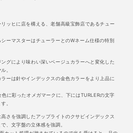
ーリッヒに店を構える、老舗高級宝飾店であるチュー
るシーマスターはチューラーとの
W
ネーム仕様の特別
ジングにより味わい深いベージュカラーへと変化した
ヤル。
カラーは針やインデックスの金色カラーをより上品に
。
金色に彩ったオメガマークに、下には
TURLER
の文字
ます。
は高さを強調したアップライトのクサビインデックス
とで、文字盤の立体感を強調。