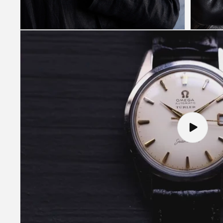
(8)
(9)
を
を
開
開
く
く
モ
モ
ー
ー
ダ
ダ
ル
ル
で
で
メ
メ
デ
デ
ィ
ィ
ア
ア
(10)
(11)
を
を
開
開
ビ
く
く
デ
オ
を
再
生