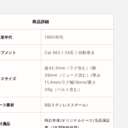
商品詳細
1960年代
製造年代
Cal.562 / 24石 / 自動
巻き
ーブメント
縦
42,5
mm（ラグ含む）/横
36
mm（リューズ含む）/厚み
ースサイズ
11,4
mm/ラグ幅18mm/重さ
39
g（ベルト含む）
ース素材
SS(ステンレススチール）
時計本体/オリジナルケース/当店保証
付属品
書（1年間無料保障)