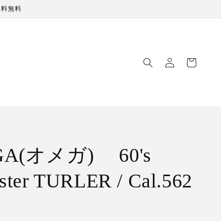
数料無料
ロ
カ
グ
ー
イ
ト
ン
A(オメガ) 60's
ster TURLER / Cal.562