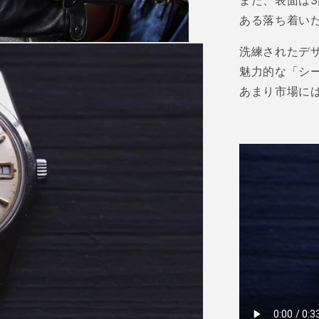
また、表面は
3
ある落ち着い
洗練されたデ
魅力的な「シ
あまり市場に