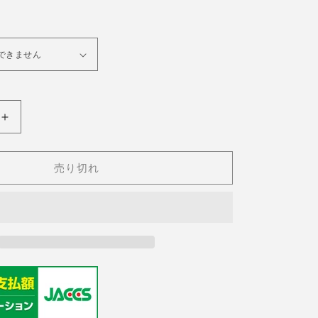
オ
OMEGA(オ
メ
ガ)
売り切れ
60&#39;s
Seamaster
TURLER
/
Cal.562
の
数
量
を