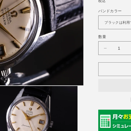
常
税込
価
バンドカラー
格
数量
OMEGA(
メ
ガ)
60&#39;s
Seamaster
TURLER
/
Cal.562
の
数
量
を