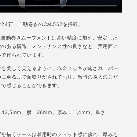
は
24
石、自動巻きの
Cal.562
を搭載。
系自動巻きムーブメントは高い精度に加え、安定した
性のある構造、メンテナンス性の良さなど、実用面に
ルで作られています。
にも美しく見えるように、赤金メッキが施され、パー
つに至るまで面取りがされており、当時の職人のこだ
まで感じることができます。
：
42,5mm
、横：
36mm
、厚み：
11,4mm
、重さ：
ブを描くケースは着用時のフィット感に優れ、厚みも