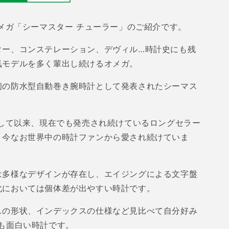
増
や
メガ「シーマスター チューラー」のご紹介です。
す
ター、コンステレーション、デヴィル…時計史にも残
気モデルを多く輩出し続けるオメガ。
初の防水型自動巻き腕時計として発表されたシーマス
して以来、現在でも発売され続けているロングセラー
、今なお世界中の時計ファンから愛され続けていま
は多様なデザインが存在し、エイジングによる文字盤
化においては個体差が出やすい時計です。
スの形状、インデックスの仕様など見比べて自分好み
も面白い時計です。