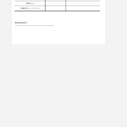
モ
ー
ダ
ル
で
メ
デ
ィ
ア
(8)
を
開
く