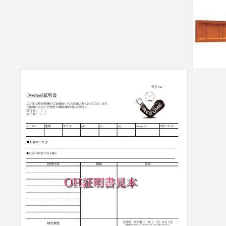
モ
ー
ダ
ル
で
メ
デ
ィ
ア
(7)
を
開
く