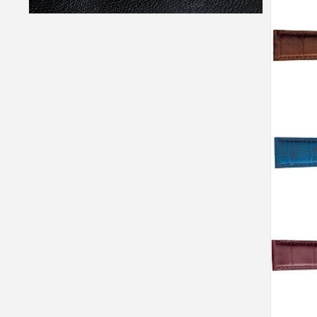
開
(4)
く
を
モ
開
ー
く
ダ
ル
で
メ
デ
ィ
ア
(6)
を
開
く