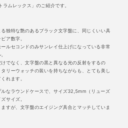
量
トラムレックス」のご紹介です。
を
増
や
よる独特な艶のあるブラック文字盤に、同じくいい具
す
ラビア数字。
モールセコンドのみサンレイ仕上げになっている非常
ル。
だけでなく、文字盤の黒と異なる光の反射をするの
リタリーウォッチの装いを持ちながらも、とても美し
てくれます。
プルなラウンドケースで、サイズ
32,5mm
（リューズ
イズサイズ。
りますが、文字盤のエイジング具合とマッチしていま