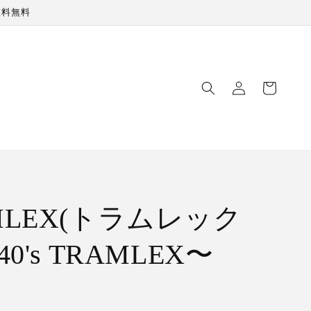
数料無料
ロ
カ
グ
ー
イ
ト
ン
MLEX(トラムレック
40's TRAMLEX〜