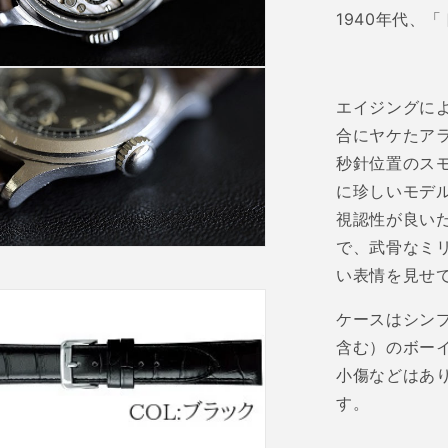
量
1940
年代、「
を
減
ら
エイジングに
す
合にヤケたア
秒針位置のス
に珍しいモデ
視認性が良い
で、武骨なミ
い表情を見せ
ケースはシン
含む）のボー
小傷などはあ
す。