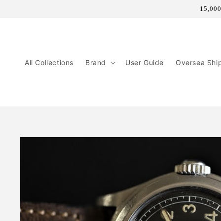
コンテ
15,
ンツに
進む
All Collections
Brand
User Guide
Oversea Shi
商品情
報にス
キップ