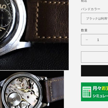
常
税込
価
バンドカラー
格
数量
TRAMLEX
ラ
ム
レ
ッ
ク
ス)
〜
40&#39;s
TRAMLE
の
数