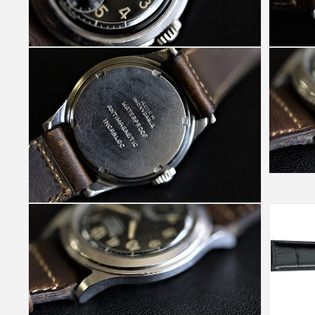
(1)
を
開
く
モ
モ
ー
ー
ダ
ダ
ル
ル
で
で
メ
メ
デ
デ
ィ
ィ
ア
ア
(2)
(3)
を
を
モ
開
開
ー
く
く
ダ
モ
ル
ー
で
ダ
メ
ル
デ
で
ィ
メ
ア
デ
(5)
ィ
を
ア