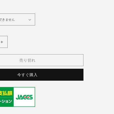
(ト
TRAMLEX(ト
ラ
ム
売り切れ
レ
ッ
今すぐ購入
ク
ス)
〜
40&#39;s
X〜
TRAMLEX〜
の
数