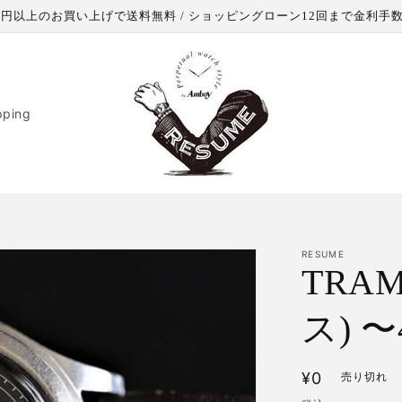
000円以上のお買い上げで送料無料 / ショッピングローン12回まで金利手
pping
RESUME
TRA
ス) 〜
通
¥0
売り切れ