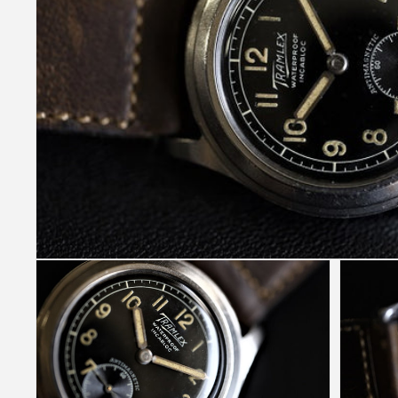
モ
ー
ダ
ル
で
メ
デ
ィ
ア